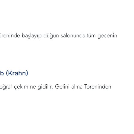
a töreninde başlayıp düğün salonunda tüm gecenin
ib (Krahn)
toğraf çekimine gidilir. Gelini alma Töreninden