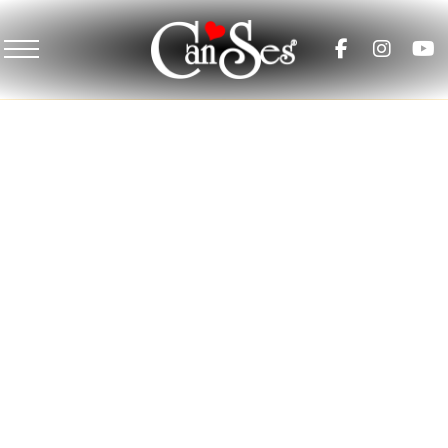
ANA SAYFA
HAKKIMIZDA
HIZMETLERIMIZ
VIDEOLAR
IMPRESSUM
İLETIŞIM